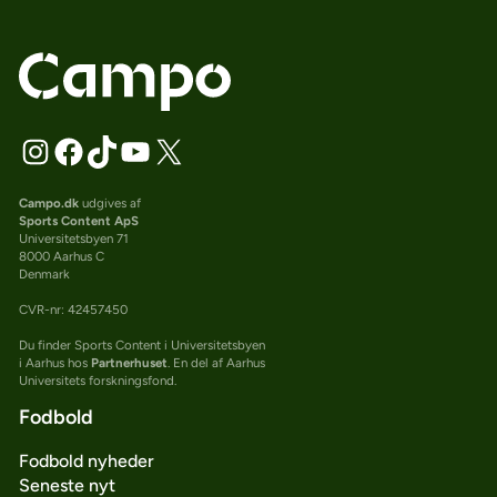
Campo.dk
udgives af
Sports Content ApS
Universitetsbyen 71
8000 Aarhus C
Denmark
CVR-nr: 42457450
Du finder Sports Content i Universitetsbyen
i Aarhus hos
Partnerhuset
. En del af Aarhus
Universitets forskningsfond.
Fodbold
Fodbold nyheder
Seneste nyt