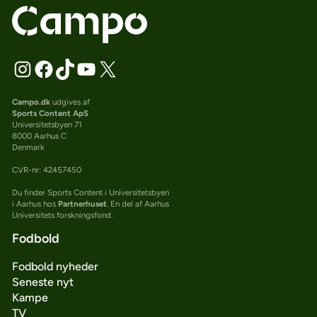
Campo.dk
udgives af
Sports Content ApS
Universitetsbyen 71
8000 Aarhus C
Denmark
CVR-nr: 42457450
Du finder Sports Content i Universitetsbyen
i Aarhus hos
Partnerhuset
. En del af Aarhus
Universitets forskningsfond.
Fodbold
Fodbold nyheder
Seneste nyt
Kampe
TV