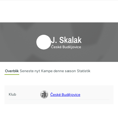
J. Skalak
České Budějovice
Overblik
Seneste nyt
Kampe denne sæson
Statistik
Klub
České Budějovice