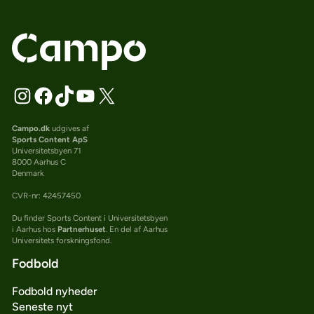
Campo.dk
udgives af
Sports Content ApS
Universitetsbyen 71
8000 Aarhus C
Denmark
CVR-nr: 42457450
Du finder Sports Content i Universitetsbyen
i Aarhus hos
Partnerhuset
. En del af Aarhus
Universitets forskningsfond.
Fodbold
Fodbold nyheder
Seneste nyt