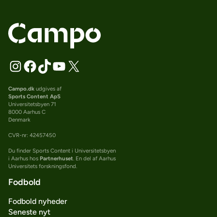
Campo.dk
udgives af
Sports Content ApS
Universitetsbyen 71
8000 Aarhus C
Denmark
CVR-nr: 42457450
Du finder Sports Content i Universitetsbyen
i Aarhus hos
Partnerhuset
. En del af Aarhus
Universitets forskningsfond.
Fodbold
Fodbold nyheder
Seneste nyt