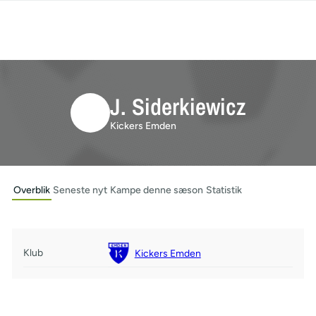
J. Siderkiewicz
Kickers Emden
Overblik
Seneste nyt
Kampe denne sæson
Statistik
Klub
Kickers Emden