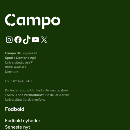
Campo.dk
udgives af
Sports Content ApS
Universitetsbyen 71
8000 Aarhus C
Denmark
CVR-nr: 42457450
Du finder Sports Content i Universitetsbyen
i Aarhus hos
Partnerhuset
. En del af Aarhus
Universitets forskningsfond.
Fodbold
Fodbold nyheder
Seneste nyt