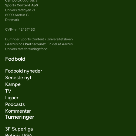
Campo.dk
udgives af
Sports Content ApS
Universitetsbyen 71
8000 Aarhus C
Denmark
CVR-nr: 42457450
Du finder Sports Content i Universitetsbyen
i Aarhus hos
Partnerhuset
. En del af Aarhus
Universitets forskningsfond.
Fodbold
Fodbold nyheder
Seneste nyt
Kampe
TV
Ligaer
Podcasts
Kommentar
Turneringer
3F Superliga
Betinia LIGA