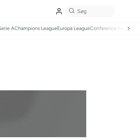
Serie A
Champions League
Europa League
Conference League