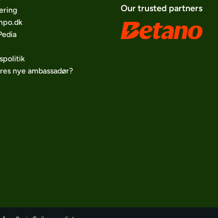
Our trusted partners
ering
po.dk
edia
spolitik
ores nye ambassadør?