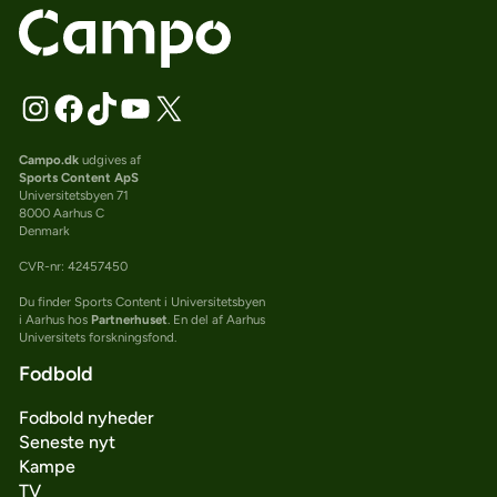
Campo.dk
udgives af
Sports Content ApS
Universitetsbyen 71
8000 Aarhus C
Denmark
CVR-nr: 42457450
Du finder Sports Content i Universitetsbyen
i Aarhus hos
Partnerhuset
. En del af Aarhus
Universitets forskningsfond.
Fodbold
Fodbold nyheder
Seneste nyt
Kampe
TV