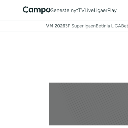
Seneste nyt
TV
Live
Ligaer
Play
VM 2026
3F Superligaen
Betinia LIGA
Bet