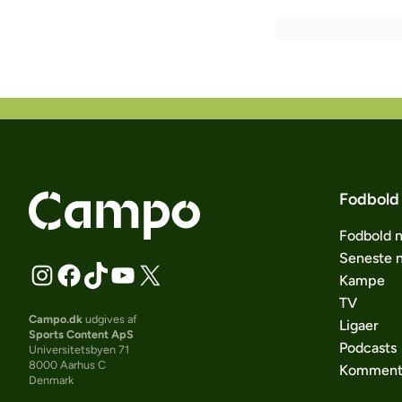
Fodbold
Fodbold 
Seneste 
Kampe
TV
Campo.dk
udgives af
Ligaer
Sports Content ApS
Podcasts
Universitetsbyen 71
8000 Aarhus C
Komment
Denmark