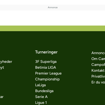
Turneringer
Annonc
Om Cam
nyheder
3F Superliga
CampoP
nyt
Betinia LIGA
Kontakt
Premier League
Privatliv
Championship
Er du v
LaLiga
Bundesliga
ar
Serie A
Ligue 1