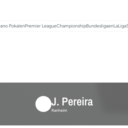
ano Pokalen
Premier League
Championship
Bundesligaen
LaLiga
J. Pereira
Ranheim