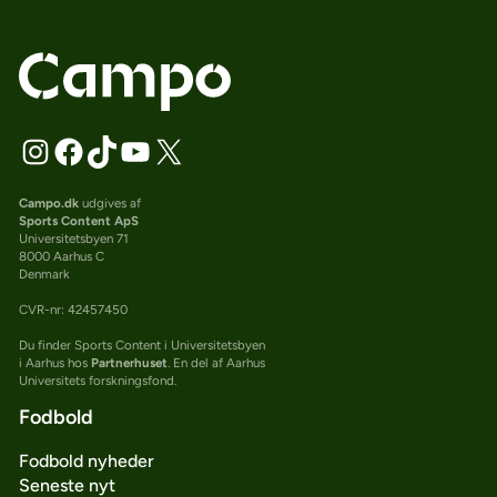
Campo.dk
udgives af
Sports Content ApS
Universitetsbyen 71
8000 Aarhus C
Denmark
CVR-nr: 42457450
Du finder Sports Content i Universitetsbyen
i Aarhus hos
Partnerhuset
. En del af Aarhus
Universitets forskningsfond.
Fodbold
Fodbold nyheder
Seneste nyt