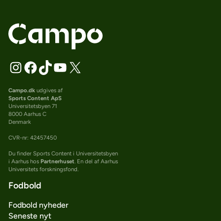
Campo.dk
udgives af
Sports Content ApS
Universitetsbyen 71
8000 Aarhus C
Denmark
CVR-nr: 42457450
Du finder Sports Content i Universitetsbyen
i Aarhus hos
Partnerhuset
. En del af Aarhus
Universitets forskningsfond.
Fodbold
Fodbold nyheder
Seneste nyt