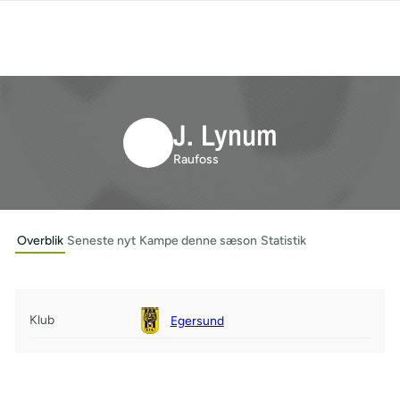
J. Lynum
Raufoss
Overblik
Seneste nyt
Kampe denne sæson
Statistik
Klub
Egersund