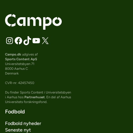
Campo.dk
udgives af
Sports Content ApS
Universitetsbyen 71
8000 Aarhus C
Denmark
CVR-nr: 42457450
Du finder Sports Content i Universitetsbyen
i Aarhus hos
Partnerhuset
. En del af Aarhus
Universitets forskningsfond.
Fodbold
Fodbold nyheder
Seneste nyt