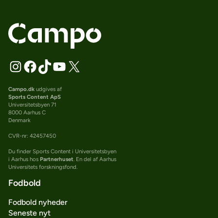
Campo.dk
udgives af
Sports Content ApS
Universitetsbyen 71
8000 Aarhus C
Denmark
CVR-nr: 42457450
Du finder Sports Content i Universitetsbyen
i Aarhus hos
Partnerhuset
. En del af Aarhus
Universitets forskningsfond.
Fodbold
Fodbold nyheder
Seneste nyt