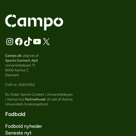
Campo.dk
udgives af
Sports Content ApS
Universitetsbyen 71
8000 Aarhus C
Denmark
CVR-nr: 42457450
Du finder Sports Content i Universitetsbyen
i Aarhus hos
Partnerhuset
. En del af Aarhus
Universitets forskningsfond.
Fodbold
Fodbold nyheder
Seneste nyt