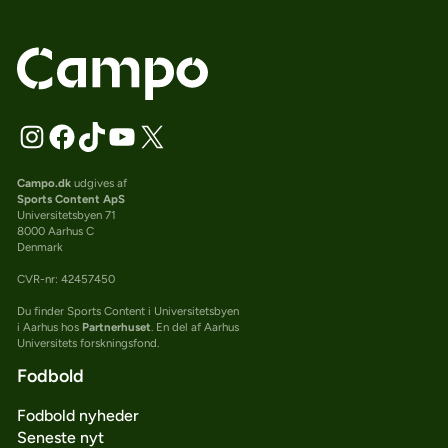
Campo.dk
udgives af
Sports Content ApS
Universitetsbyen 71
8000 Aarhus C
Denmark
CVR-nr: 42457450
Du finder Sports Content i Universitetsbyen
i Aarhus hos
Partnerhuset
. En del af Aarhus
Universitets forskningsfond.
Fodbold
Fodbold nyheder
Seneste nyt