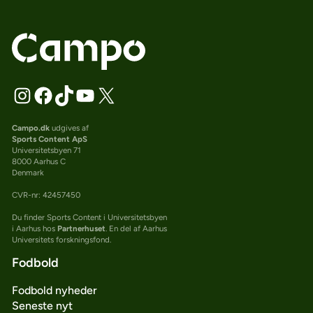
Campo.dk
udgives af
Sports Content ApS
Universitetsbyen 71
8000 Aarhus C
Denmark
CVR-nr: 42457450
Du finder Sports Content i Universitetsbyen
i Aarhus hos
Partnerhuset
. En del af Aarhus
Universitets forskningsfond.
Fodbold
Fodbold nyheder
Seneste nyt