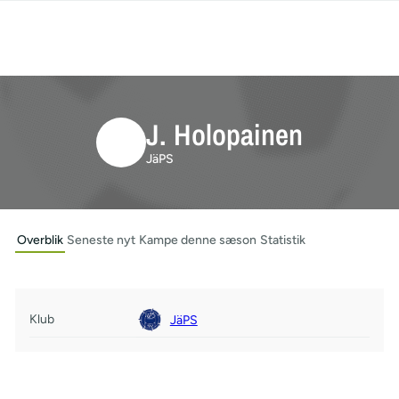
J. Holopainen
JäPS
Overblik
Seneste nyt
Kampe denne sæson
Statistik
Klub
JäPS