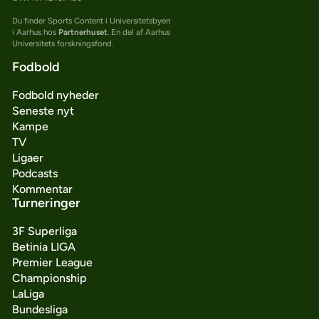
Du finder Sports Content i Universitetsbyen
i Aarhus hos
Partnerhuset
. En del af Aarhus
Universitets forskningsfond.
Fodbold
Fodbold nyheder
Seneste nyt
Kampe
TV
Ligaer
Podcasts
Kommentar
Turneringer
3F Superliga
Betinia LIGA
Premier League
Championship
LaLiga
Bundesliga