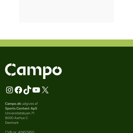
Campo.dk
udgives af
Sports Content ApS
Universitetsbyen 71
8000 Aarhus C
Denmark
CVR-nr: 42457450