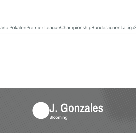
ano Pokalen
Premier League
Championship
Bundesligaen
LaLiga
J. Gonzales
Blooming