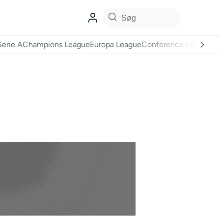
Serie A
Champions League
Europa League
Conference League