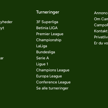
Turneringer
Annonc
Om Cam
nyheder
3F Superliga
CampoP
nyt
Betinia LIGA
Kontakt
Premier League
Privatliv
Championship
Er du v
LaLiga
Bundesliga
ar
Serie A
Ligue 1
Champions League
Europa League
Conference League
Se alle turneringer