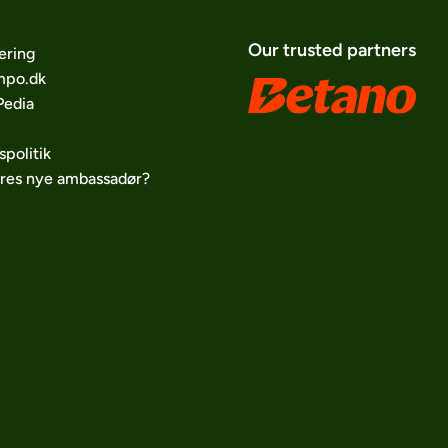
Our trusted partners
ering
po.dk
edia
spolitik
ores nye ambassadør?