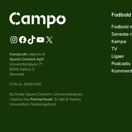
Fodbold
Fodbold 
Seneste 
Kampe
TV
Campo.dk
udgives af
Ligaer
Sports Content ApS
Podcasts
Universitetsbyen 71
8000 Aarhus C
Komment
Denmark
CVR-nr: 42457450
Du finder Sports Content i Universitetsbyen
i Aarhus hos
Partnerhuset
. En del af Aarhus
Universitets forskningsfond.