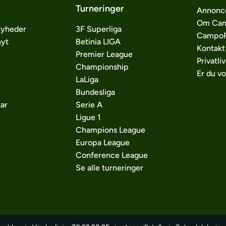
Turneringer
Annonc
Om Cam
nyheder
3F Superliga
CampoP
nyt
Betinia LIGA
Kontakt
Premier League
Privatliv
Championship
Er du v
LaLiga
Bundesliga
ar
Serie A
Ligue 1
Champions League
Europa League
Conference League
Se alle turneringer