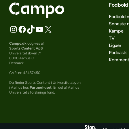
Fodbold
Fodbold 
Seneste 
Kampe
TV
Campo.dk
udgives af
Ligaer
Sports Content ApS
Podcasts
Universitetsbyen 71
8000 Aarhus C
Komment
Denmark
CVR-nr: 42457450
Du finder Sports Content i Universitetsbyen
i Aarhus hos
Partnerhuset
. En del af Aarhus
Universitets forskningsfond.