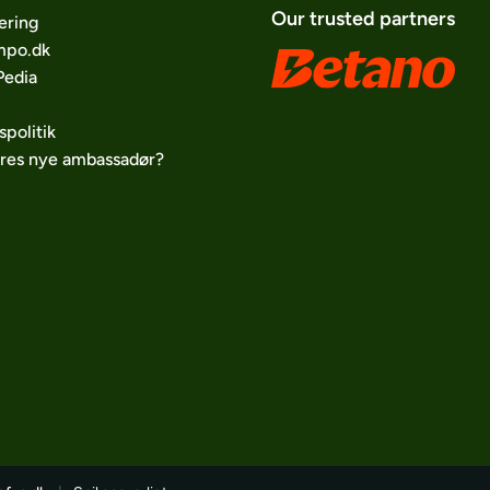
Our trusted partners
ering
po.dk
edia
spolitik
ores nye ambassadør?