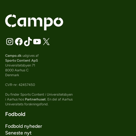
Campo.dk
udgives af
Sports Content ApS
Universitetsbyen 71
8000 Aarhus C
Denmark
CVR-nr: 42457450
Du finder Sports Content i Universitetsbyen
i Aarhus hos
Partnerhuset
. En del af Aarhus
Universitets forskningsfond.
Fodbold
Fodbold nyheder
Seneste nyt