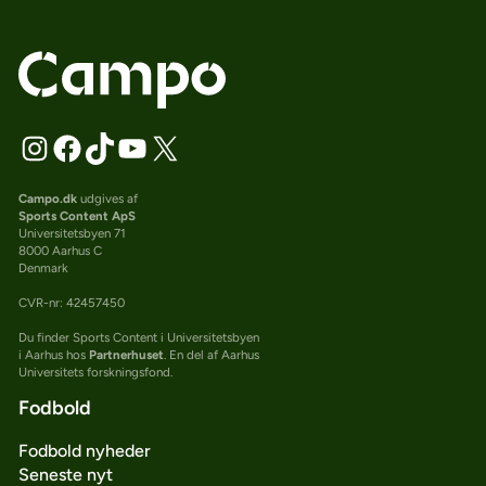
Campo.dk
udgives af
Sports Content ApS
Universitetsbyen 71
8000 Aarhus C
Denmark
CVR-nr: 42457450
Du finder Sports Content i Universitetsbyen
i Aarhus hos
Partnerhuset
. En del af Aarhus
Universitets forskningsfond.
Fodbold
Fodbold nyheder
Seneste nyt