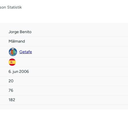
son
Statistik
Jorge Benito
Målmand
Getafe
6. jun 2006
20
76
182