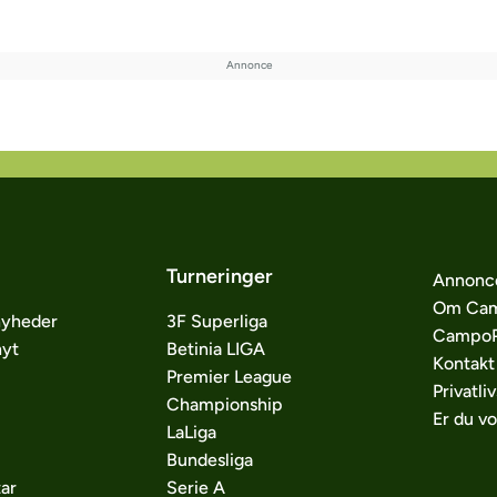
Turneringer
Annonc
Om Cam
nyheder
3F Superliga
CampoP
nyt
Betinia LIGA
Kontakt
Premier League
Privatliv
Championship
Er du v
LaLiga
Bundesliga
ar
Serie A