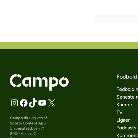
Fodbold
Fodbold 
Seneste 
Kampe
TV
Campo.dk
udgives af
Ligaer
Sports Content ApS
Podcasts
Universitetsbyen 71
8000 Aarhus C
Komment