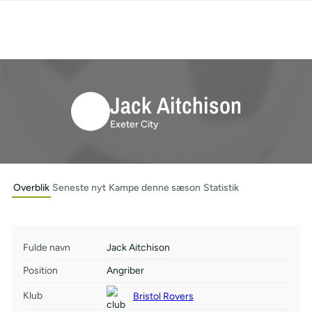
Jack Aitchison
Exeter City
Overblik
Seneste nyt
Kampe denne sæson
Statistik
Fulde navn
Jack Aitchison
Position
Angriber
Klub
Bristol Rovers