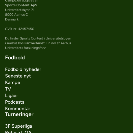
Campo.dk
udgives af
Sports Content ApS
Universitetsbyen 71
8000 Aarhus C
Denmark
CVR-nr: 42457450
Du finder Sports Content i Universitetsbyen
i Aarhus hos
Partnerhuset
. En del af Aarhus
Universitets forskningsfond.
Fodbold
Fodbold nyheder
Seneste nyt
Kampe
TV
Ligaer
Podcasts
Kommentar
Turneringer
3F Superliga
Betinia LIGA