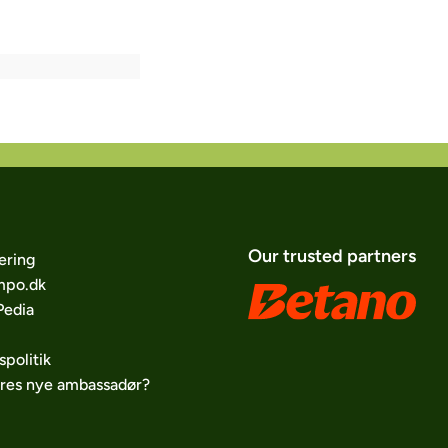
Our trusted partners
ering
po.dk
edia
spolitik
ores nye ambassadør?