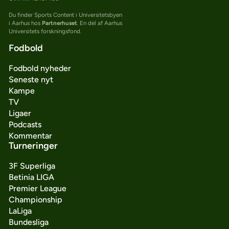
Du finder Sports Content i Universitetsbyen
i Aarhus hos
Partnerhuset
. En del af Aarhus
Universitets forskningsfond.
Fodbold
Fodbold nyheder
Seneste nyt
Kampe
TV
Ligaer
Podcasts
Kommentar
Turneringer
3F Superliga
Betinia LIGA
Premier League
Championship
LaLiga
Bundesliga