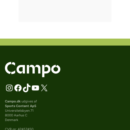
Campo.dk
udgives af
Sports Content ApS
Universitetsbyen 71
8000 Aarhus C
Denmark
CVR-nr: 42457450