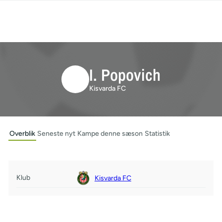
I. Popovich
Kisvarda FC
Overblik
Seneste nyt
Kampe denne sæson
Statistik
Klub
Kisvarda FC