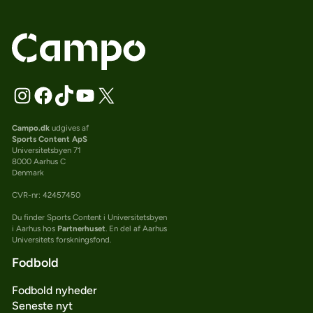
Campo.dk
udgives af
Sports Content ApS
Universitetsbyen 71
8000 Aarhus C
Denmark
CVR-nr: 42457450
Du finder Sports Content i Universitetsbyen
i Aarhus hos
Partnerhuset
. En del af Aarhus
Universitets forskningsfond.
Fodbold
Fodbold nyheder
Seneste nyt