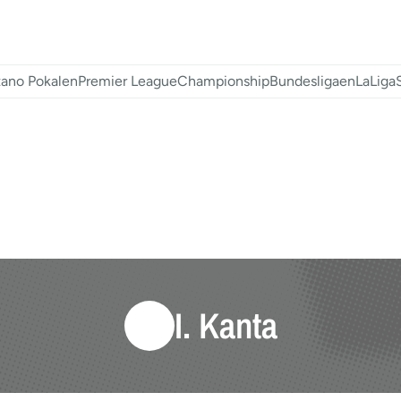
ano Pokalen
Premier League
Championship
Bundesligaen
LaLiga
I. Kanta