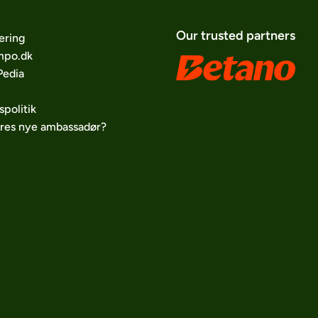
Our trusted partners
ering
po.dk
edia
spolitik
ores nye ambassadør?