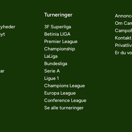
Turneringer
Annonc
Om Cam
nyheder
3F Superliga
CampoP
nyt
Betinia LIGA
Kontakt
Premier League
Privatliv
Championship
Er du v
LaLiga
Bundesliga
ar
Serie A
Ligue 1
Champions League
Europa League
Conference League
Se alle turneringer