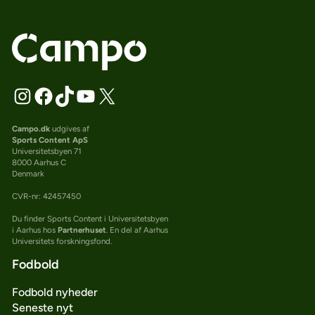
Campo.dk
udgives af
Sports Content ApS
Universitetsbyen 71
8000 Aarhus C
Denmark
CVR-nr: 42457450
Du finder Sports Content i Universitetsbyen
i Aarhus hos
Partnerhuset
. En del af Aarhus
Universitets forskningsfond.
Fodbold
Fodbold nyheder
Seneste nyt