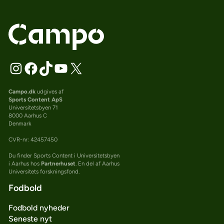
Campo.dk
udgives af
Sports Content ApS
Universitetsbyen 71
8000 Aarhus C
Denmark
CVR-nr: 42457450
Du finder Sports Content i Universitetsbyen
i Aarhus hos
Partnerhuset
. En del af Aarhus
Universitets forskningsfond.
Fodbold
Fodbold nyheder
Seneste nyt