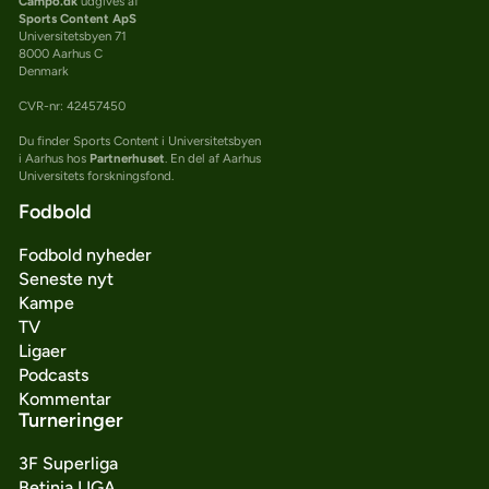
Campo.dk
udgives af
Sports Content ApS
Universitetsbyen 71
8000 Aarhus C
Denmark
CVR-nr: 42457450
Du finder Sports Content i Universitetsbyen
i Aarhus hos
Partnerhuset
. En del af Aarhus
Universitets forskningsfond.
Fodbold
Fodbold nyheder
Seneste nyt
Kampe
TV
Ligaer
Podcasts
Kommentar
Turneringer
3F Superliga
Betinia LIGA