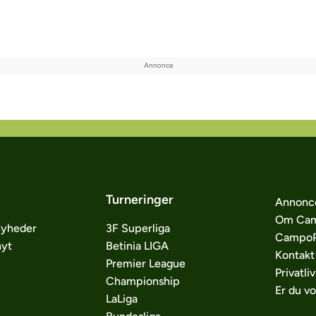
Turneringer
Annonc
Om Cam
nyheder
3F Superliga
CampoP
nyt
Betinia LIGA
Kontakt
Premier League
Privatliv
Championship
Er du v
LaLiga