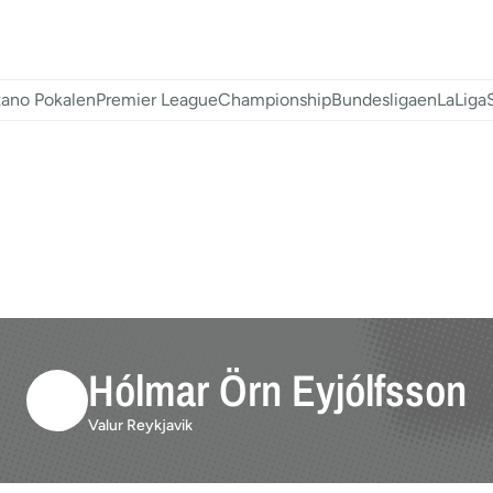
ano Pokalen
Premier League
Championship
Bundesligaen
LaLiga
Hólmar Örn Eyjólfsson
Valur Reykjavik