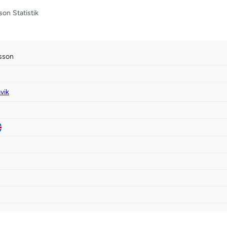
son
Statistik
fsson
vik