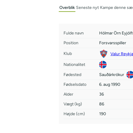
Overblik
Seneste nyt
Kampe denne sæ
Fulde navn
Hólmar Örn Eyjól
Position
Forsvarsspiller
Klub
Valur Reykja
Nationalitet
Fødested
Sauðárkrókur
Fødselsdato
6. aug 1990
Alder
36
Vægt (kg)
86
Højde (cm)
190