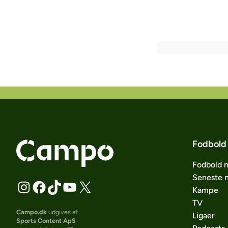
Fodbold
Fodbold 
Seneste 
Kampe
TV
Campo.dk
udgives af
Ligaer
Sports Content ApS