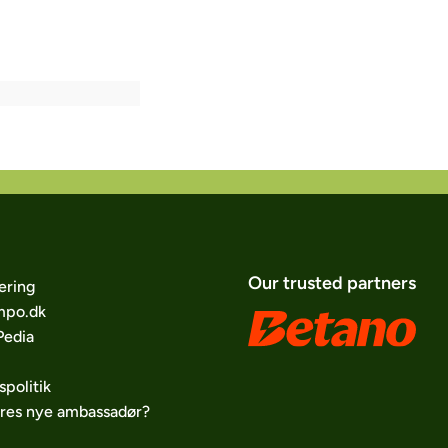
Our trusted partners
ering
po.dk
edia
spolitik
ores nye ambassadør?