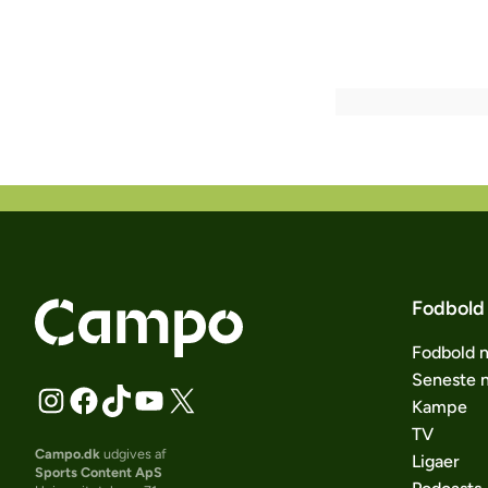
Fodbold
Fodbold 
Seneste 
Kampe
TV
Campo.dk
udgives af
Ligaer
Sports Content ApS