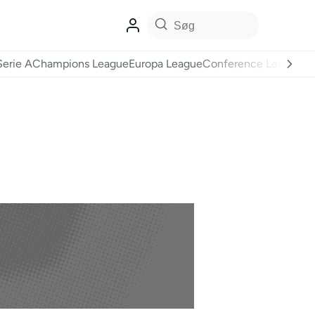
Serie A
Champions League
Europa League
Conference League