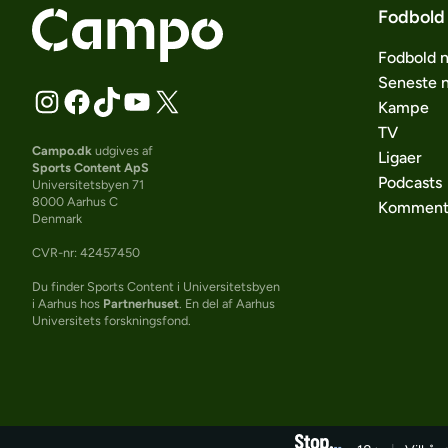
Fodbold
Fodbold 
Seneste 
Kampe
TV
Campo.dk
udgives af
Ligaer
Sports Content ApS
Podcasts
Universitetsbyen 71
8000 Aarhus C
Komment
Denmark
CVR-nr: 42457450
Du finder Sports Content i Universitetsbyen
i Aarhus hos
Partnerhuset
. En del af Aarhus
Universitets forskningsfond.