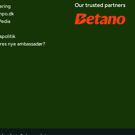
Our trusted partners
ering
po.dk
edia
spolitik
ores nye ambassadør?