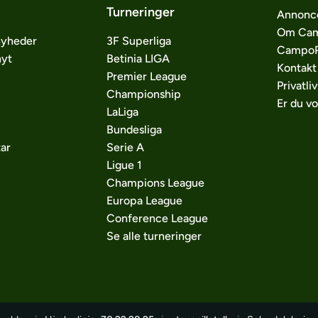
Turneringer
Annonc
Om Cam
nyheder
3F Superliga
CampoP
nyt
Betinia LIGA
Kontakt
Premier League
Privatliv
Championship
Er du v
LaLiga
Bundesliga
ar
Serie A
Ligue 1
Champions League
Europa League
Conference League
Se alle turneringer