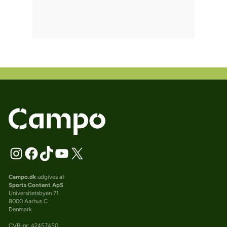
Campo.dk
udgives af
Sports Content ApS
Universitetsbyen 71
8000 Aarhus C
Denmark
CVR-nr: 42457450