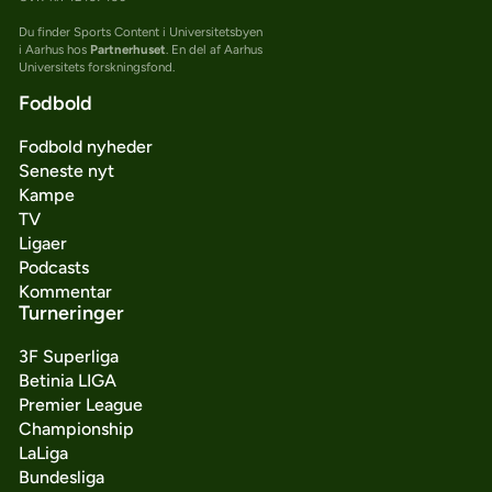
Du finder Sports Content i Universitetsbyen
i Aarhus hos
Partnerhuset
. En del af Aarhus
Universitets forskningsfond.
Fodbold
Fodbold nyheder
Seneste nyt
Kampe
TV
Ligaer
Podcasts
Kommentar
Turneringer
3F Superliga
Betinia LIGA
Premier League
Championship
LaLiga
Bundesliga