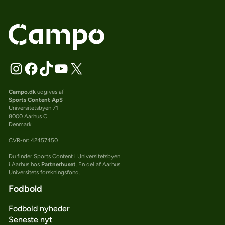
Campo.dk
udgives af
Sports Content ApS
Universitetsbyen 71
8000 Aarhus C
Denmark
CVR-nr: 42457450
Du finder Sports Content i Universitetsbyen
i Aarhus hos
Partnerhuset
. En del af Aarhus
Universitets forskningsfond.
Fodbold
Fodbold nyheder
Seneste nyt