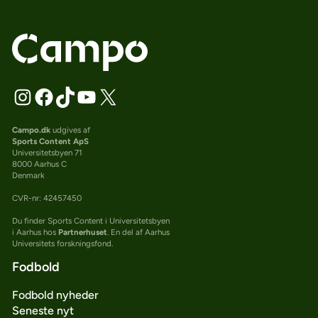
Campo.dk
udgives af
Sports Content ApS
Universitetsbyen 71
8000 Aarhus C
Denmark
CVR-nr: 42457450
Du finder Sports Content i Universitetsbyen
i Aarhus hos
Partnerhuset
. En del af Aarhus
Universitets forskningsfond.
Fodbold
Fodbold nyheder
Seneste nyt