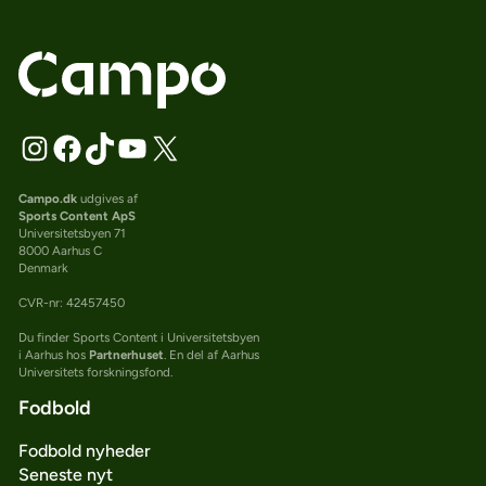
Campo.dk
udgives af
Sports Content ApS
Universitetsbyen 71
8000 Aarhus C
Denmark
CVR-nr: 42457450
Du finder Sports Content i Universitetsbyen
i Aarhus hos
Partnerhuset
. En del af Aarhus
Universitets forskningsfond.
Fodbold
Fodbold nyheder
Seneste nyt