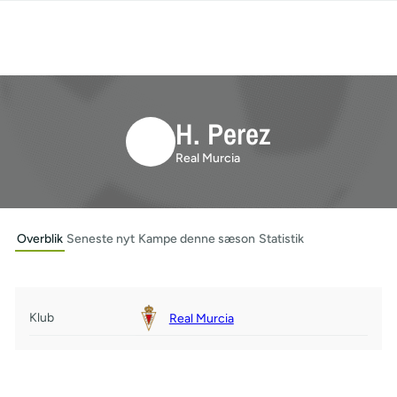
H. Perez
Real Murcia
Overblik
Seneste nyt
Kampe denne sæson
Statistik
Klub
Real Murcia