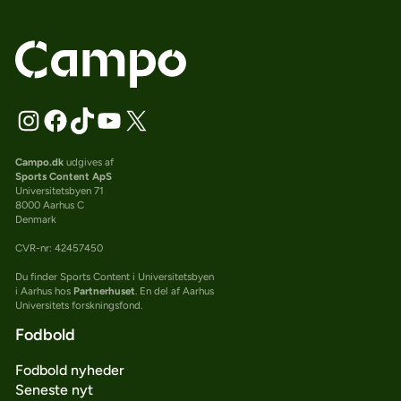
Campo.dk
udgives af
Sports Content ApS
Universitetsbyen 71
8000 Aarhus C
Denmark
CVR-nr: 42457450
Du finder Sports Content i Universitetsbyen
i Aarhus hos
Partnerhuset
. En del af Aarhus
Universitets forskningsfond.
Fodbold
Fodbold nyheder
Seneste nyt