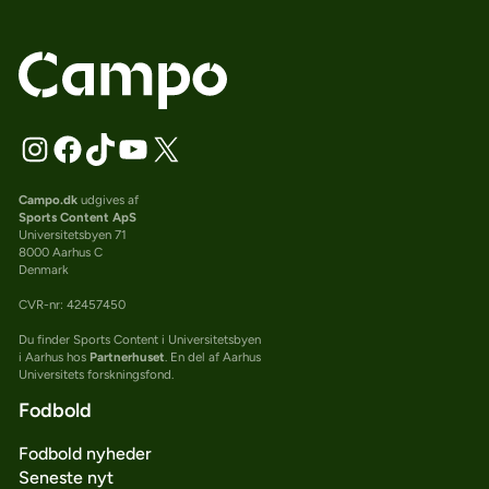
Campo.dk
udgives af
Sports Content ApS
Universitetsbyen 71
8000 Aarhus C
Denmark
CVR-nr: 42457450
Du finder Sports Content i Universitetsbyen
i Aarhus hos
Partnerhuset
. En del af Aarhus
Universitets forskningsfond.
Fodbold
Fodbold nyheder
Seneste nyt