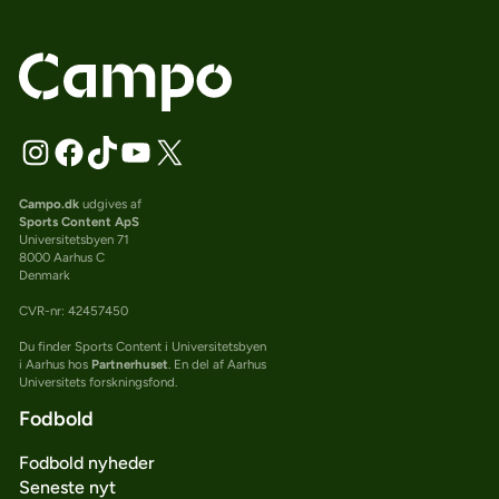
Campo.dk
udgives af
Sports Content ApS
Universitetsbyen 71
8000 Aarhus C
Denmark
CVR-nr: 42457450
Du finder Sports Content i Universitetsbyen
i Aarhus hos
Partnerhuset
. En del af Aarhus
Universitets forskningsfond.
Fodbold
Fodbold nyheder
Seneste nyt