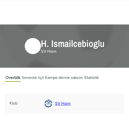
H. Ismailcebioglu
SV Horn
Overblik
Seneste nyt
Kampe denne sæson
Statistik
Klub
SV Horn