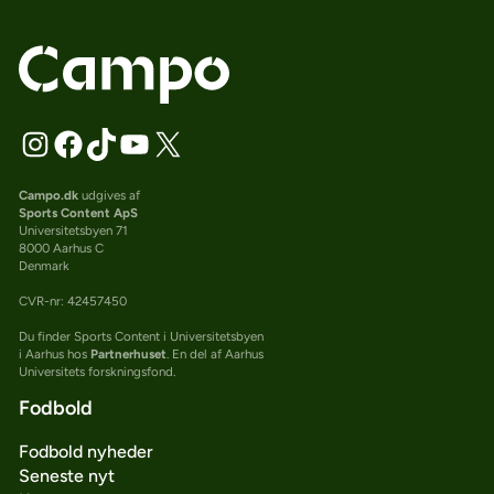
Campo.dk
udgives af
Sports Content ApS
Universitetsbyen 71
8000 Aarhus C
Denmark
CVR-nr: 42457450
Du finder Sports Content i Universitetsbyen
i Aarhus hos
Partnerhuset
. En del af Aarhus
Universitets forskningsfond.
Fodbold
Fodbold nyheder
Seneste nyt