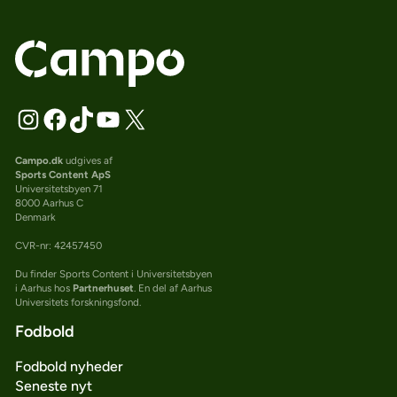
Campo.dk
udgives af
Sports Content ApS
Universitetsbyen 71
8000 Aarhus C
Denmark
CVR-nr: 42457450
Du finder Sports Content i Universitetsbyen
i Aarhus hos
Partnerhuset
. En del af Aarhus
Universitets forskningsfond.
Fodbold
Fodbold nyheder
Seneste nyt