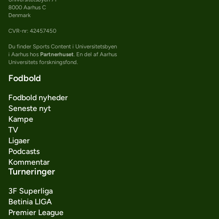
8000 Aarhus C
Denmark
CVR-nr: 42457450
Du finder Sports Content i Universitetsbyen
i Aarhus hos
Partnerhuset
. En del af Aarhus
Universitets forskningsfond.
Fodbold
Fodbold nyheder
Seneste nyt
Kampe
TV
Ligaer
Podcasts
Kommentar
Turneringer
3F Superliga
Betinia LIGA
Premier League