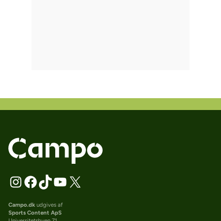
Campo.dk
udgives af
Sports Content ApS
Universitetsbyen 71