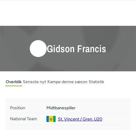
Gidson Francis
Overblik
Seneste nyt
Kampe denne sæson
Statistik
Position
Midtbanespiller
National Team
St. Vincent / Gren. U20