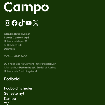
Campo.dk
udgives af
Sports Content ApS
Universitetsbyen 71
8000 Aarhus C
Denmark
CVR-nr: 42457450
Du finder Sports Content i Universitetsbyen
i Aarhus hos
Partnerhuset
. En del af Aarhus
Universitets forskningsfond.
Fodbold
Fodbold nyheder
Seneste nyt
Kampe
TV