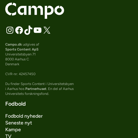
Campo.dk
udgives af
Sports Content ApS
Universitetsbyen 71
8000 Aarhus C
Denmark
CVR-nr: 42457450
Du finder Sports Content i Universitetsbyen
i Aarhus hos
Partnerhuset
. En del af Aarhus
Universitets forskningsfond.
Fodbold
Fodbold nyheder
Seneste nyt
Kampe
TV