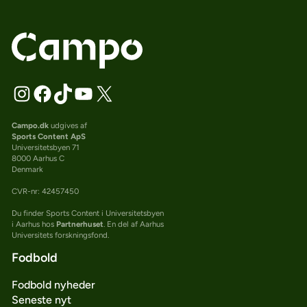
Campo.dk
udgives af
Sports Content ApS
Universitetsbyen 71
8000 Aarhus C
Denmark
CVR-nr: 42457450
Du finder Sports Content i Universitetsbyen
i Aarhus hos
Partnerhuset
. En del af Aarhus
Universitets forskningsfond.
Fodbold
Fodbold nyheder
Seneste nyt