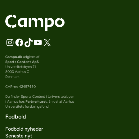
Campo.dk
udgives af
Sports Content ApS
Universitetsbyen 71
8000 Aarhus C
Denmark
CVR-nr: 42457450
Du finder Sports Content i Universitetsbyen
i Aarhus hos
Partnerhuset
. En del af Aarhus
Universitets forskningsfond.
Fodbold
Fodbold nyheder
Seneste nyt